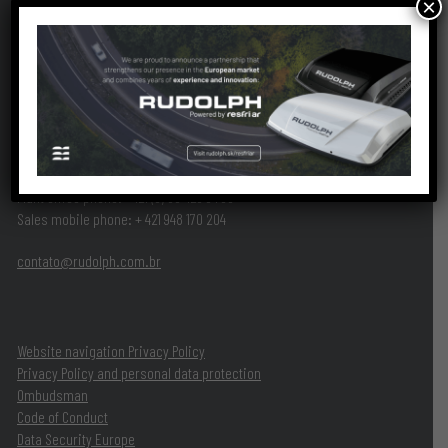
×
RUDOLPH Usinados S/A.
Brazil
address – Rodovia SC 110, nº 2661 – Padre Martinho Stein – Timbó
– SC –
89094-260
– +55 47 3281-2800
RUDOLPH USINADOS SK, s.r.o.
Europe
address – Radlinského 17/B, 1280 – Zip code 052 01
Spišská Nová Ves, Slovakia
Plant office phone: ‪+421 (0) 53 429 94 93‬
Sales mobile phone: ‪+ 421 948 170 204
contato@rudolph.com.br
Website navigation Privacy Policy
Privacy Policy and personal data protection
Ombudsman
Code of Conduct
Data Security Europe