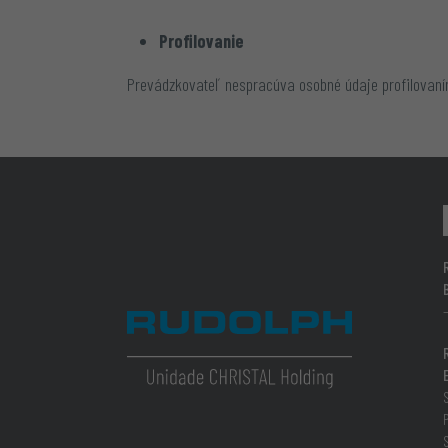
Profilovanie
Prevádzkovateľ nespracúva osobné údaje profilovan
B
P
S