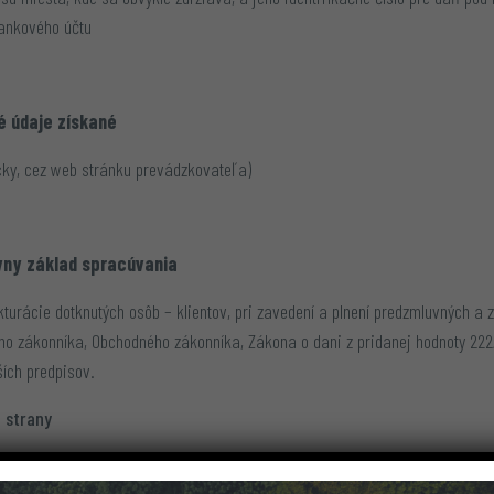
bankového účtu
né údaje získané
cky, cez web stránku prevádzkovateľa)
vny základ spracúvania
rácie dotknutých osôb – klientov, pri zavedení a plnení predzmluvných a z
eho zákonníka, Obchodného zákonníka, Zákona o dani z pridanej hodnoty 222/
ších predpisov.
 strany
záujmov prevádzkovateľa, alebo tretej strany sa nevykonáva.