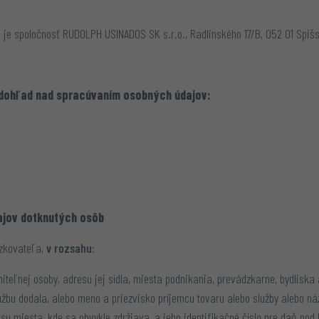
e spoločnosť RUDOLPH USINADOS SK s.r.o., Radlinského 17/B, 052 01 Spišs
dohľad nad spracúvaním osobných údajov:
ajov dotknutých osôb
dzkovateľa,
v rozsahu:
teľnej osoby, adresu jej sídla, miesta podnikania, prevádzkarne, bydliska 
lužbu dodala, alebo meno a priezvisko príjemcu tovaru alebo služby alebo náz
su miesta, kde sa obvykle zdržiava, a jeho identifikačné číslo pre daň po