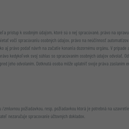
ľa prístup k osobným údajom, ktoré sú o nej spracúvané, právo na opravu
etať voči spracúvaniu osobných údajov, právo na neúčinnosť automatizov
ako aj právo podať návrh na začatie konania dozornému orgánu. V prípade
 právo kedykoľvek svoj súhlas so spracúvaním osobných údajov odvolať. O
pred jeho odvolaním. Dotknutá osoba môže uplatniť svoje práva zaslaním 
 /zmluvnou požiadavkou, resp. požiadavkou ktorá je potrebná na uzavreti
vateľ nezaručuje spracovanie účtovných dokladov.