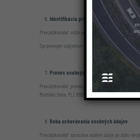
Identifikácia príjemcov, kategórie príje
Prevádzkovateľ môže poskytnúť osobné údaje:
Oprávneným subjektom (inštitúciám/organizáciám) pod
Prenos osobných údajov do tretej krajiny
Prevádzkovateľ prenáša osobné údaje do Brazílie úst
Martinho Stein, PLZ 89120-00, Timbó – Santa Catarin
Doba uchovávania osobných údajov
Prevádzkovateľ spracúva osobné údaje po dobu nevyhn