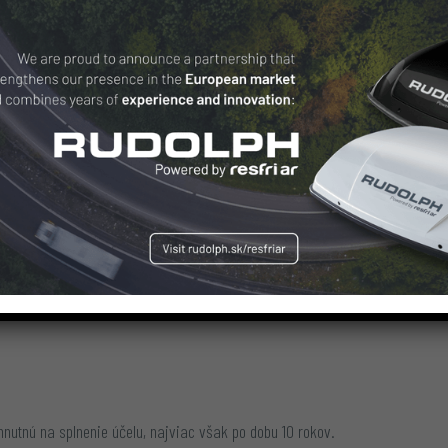
mcov
ľa osobitného právneho predpisu (napr. orgány činné v trestnom konaní, a
 / medzinárodnej organizácii
rednému podniku, s ktorým je prepojený prevádzkovateľ v rámci skupiny po
a, ktorá zabezpečuje primerané záruky ochrany osobných údajov. Záruky sú 
utnú na splnenie účelu, najviac však po dobu 10 rokov.