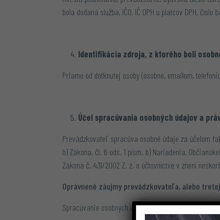
bola dodaná služba, IČO, IČ DPH u platcov DPH, číslo 
Identifikácia zdroja, z ktorého boli osob
Priamo od dotknutej osoby (osobne, emailom, telefoni
Účel spracúvania osobných údajov a prá
Prevádzkovateľ spracúva osobné údaje za účelom faktu
b) Zákona, čl. 6 ods. 1 písm. b) Nariadenia, Občiansk
Zákona č. 431/2002 Z. z. o účtovníctve v znení neskor
Oprávnené záujmy prevádzkovateľa, alebo tretej
Spracúvanie osobných údajov za účelom oprávnených 