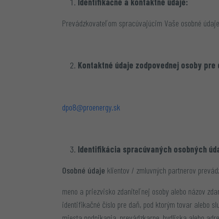
Identifikačné a kontaktné údaje:
Prevádzkovateľom spracúvajúcim Vaše osobné údaje j
Kontaktné údaje zodpovednej osoby pre 
dpo8@proenergy.sk
Identifikácia spracúvaných osobných úd
Osobné údaje
klientov / zmluvných partnerov prevá
meno a priezvisko zdaniteľnej osoby alebo názov zdani
identifikačné číslo pre daň, pod ktorým tovar alebo s
miesta podnikania, prevádzkarne, bydliska alebo adre