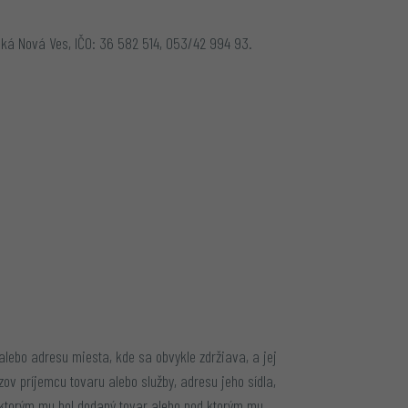
ká Nová Ves, IČO: 36 582 514, 053/42 994 93.
alebo adresu miesta, kde sa obvykle zdržiava, a jej
ov príjemcu tovaru alebo služby, adresu jeho sídla,
d ktorým mu bol dodaný tovar alebo pod ktorým mu