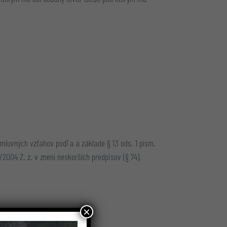
mluvných vzťahov podľa a základe § 13 ods. 1 písm.
2004 Z. z. v znení neskorších predpisov (§ 74),
×