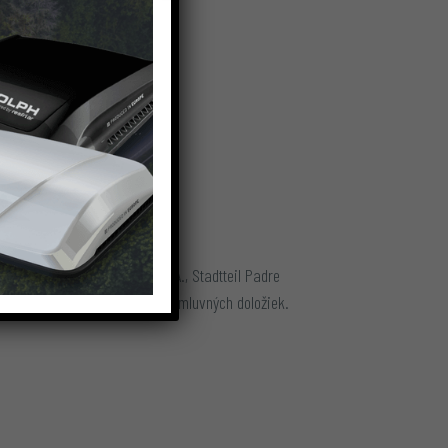
 pod.)
dnikov RUDOLPH USINADOS S.A., Stadtteil Padre
prijaté formou štandardných zmluvných doložiek.