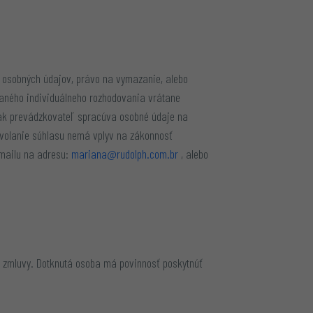
 osobných údajov, právo na vymazanie, alebo
aného individuálneho rozhodovania vrátane
 ak prevádzkovateľ spracúva osobné údaje na
dvolanie súhlasu nemá vplyv na zákonnosť
emailu na adresu:
mariana@rudolph.com.br
, alebo
e zmluvy. Dotknutá osoba má povinnosť poskytnúť