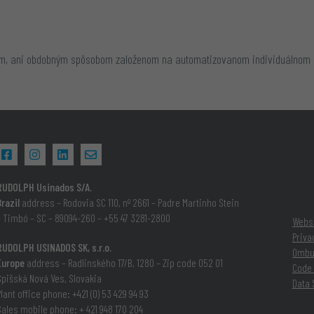
ím, ani obdobným spôsobom založenom na automatizovanom individuálnom 
RUDOLPH Usinados S/A.
razil
address – Rodovia SC 110, nº 2661 – Padre Martinho Stein
– Timbó – SC –
89094-260
– +55 47 3281-2800
Websi
Priva
RUDOLPH USINADOS SK, s.r.o.
Omb
Europe
address – Radlinského 17/B, 1280 – Zip code 052 01
Code 
Spišská Nová Ves, Slovakia
Data 
lant office phone: ‪+421 (0) 53 429 94 93‬
ales mobile phone: ‪+ 421 948 170 204