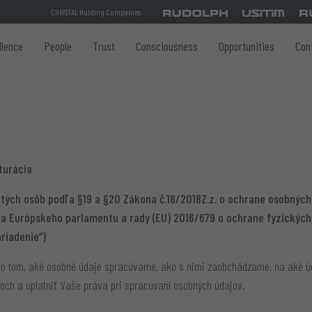
CHRISTAL Holding Companies
llence
People
Trust
Consciousness
Opportunities
Con
turácia
tých osôb podľa §19 a §20 Zákona č.18/2018Z.z. o ochrane osobných
denia Európskeho parlamentu a rady (EU) 2016/679 o ochrane fyzickýc
riadenie“)
e o tom, aké osobné údaje spracúvame, ako s nimi zaobchádzame, na aké ú
och a uplatniť Vaše práva pri spracúvaní osobných údajov.